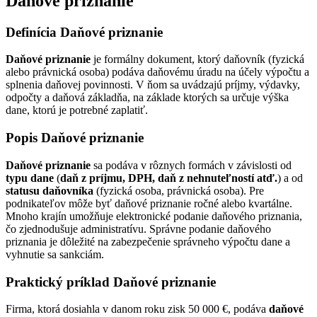
Daňové priznanie
Definícia Daňové priznanie
Daňové priznanie
je formálny dokument, ktorý daňovník (fyzická
alebo právnická osoba) podáva daňovému úradu na účely výpočtu a
splnenia daňovej povinnosti. V ňom sa uvádzajú príjmy, výdavky,
odpočty a daňová základňa, na základe ktorých sa určuje výška
dane, ktorú je potrebné zaplatiť.
Popis Daňové priznanie
Daňové priznanie
sa podáva v rôznych formách v závislosti od
typu dane
(
daň z príjmu, DPH, daň z nehnuteľností atď.
) a od
statusu daňovníka
(fyzická osoba, právnická osoba). Pre
podnikateľov môže byť daňové priznanie ročné alebo kvartálne.
Mnoho krajín umožňuje elektronické podanie daňového priznania,
čo zjednodušuje administratívu. Správne podanie daňového
priznania je dôležité na zabezpečenie správneho výpočtu dane a
vyhnutie sa sankciám.
Praktický príklad Daňové priznanie
Firma, ktorá dosiahla v danom roku zisk 50 000 €, podáva
daňové