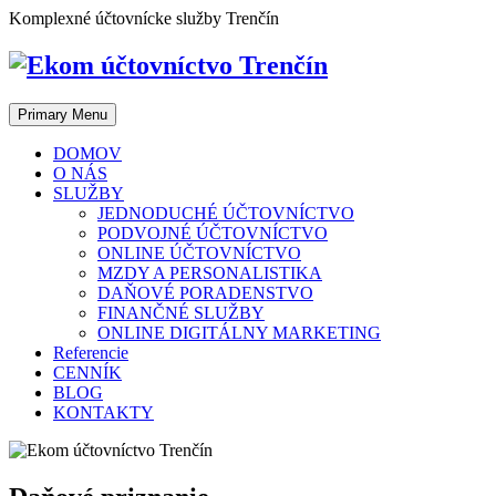
Skip
Komplexné účtovnícke služby Trenčín
to
content
Primary Menu
DOMOV
O NÁS
SLUŽBY
JEDNODUCHÉ ÚČTOVNÍCTVO
PODVOJNÉ ÚČTOVNÍCTVO
ONLINE ÚČTOVNÍCTVO
MZDY A PERSONALISTIKA
DAŇOVÉ PORADENSTVO
FINANČNÉ SLUŽBY
ONLINE DIGITÁLNY MARKETING
Referencie
CENNÍK
BLOG
KONTAKTY