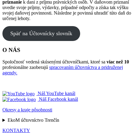
priznanie
k dani z príjmu právnických osôb. V daňovom priznaní
uvedie svoje príjmy, výdavky, prípadné odpočty a získa tak výšku
svojej daňovej povinnosti. Následne je povinná uhradiť túto daň do
určenej lehoty.
Späť na Účtovnícky slovník
O NÁS
Spoločnosť vedená skúsenými účtovníčkami, ktoré sa
viac než 10
profesionálne zaoberajú
spracovaním účtovníctva a pridruženej
agendy.
Náš YouTube kanál
Náš Facebook kanál
Okresy a kraje pôsobnosti
EkoM účtovníctvo Trenčín
KONTAKTY