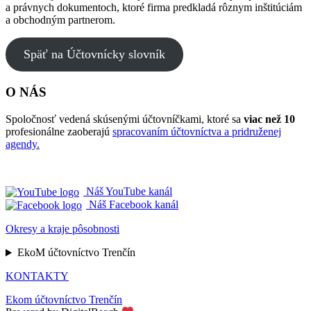
a právnych dokumentoch, ktoré firma predkladá rôznym inštitúciám
a obchodným partnerom.
Späť na Účtovnícky slovník
O NÁS
Spoločnosť vedená skúsenými účtovníčkami, ktoré sa
viac než 10
profesionálne zaoberajú
spracovaním účtovníctva a pridruženej
agendy.
Náš YouTube kanál
Náš Facebook kanál
Okresy a kraje pôsobnosti
EkoM účtovníctvo Trenčín
KONTAKTY
Ekom účtovníctvo Trenčín