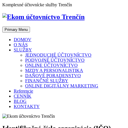
Skip
Komplexné účtovnícke služby Trenčín
to
content
Primary Menu
DOMOV
O NÁS
SLUŽBY
JEDNODUCHÉ ÚČTOVNÍCTVO
PODVOJNÉ ÚČTOVNÍCTVO
ONLINE ÚČTOVNÍCTVO
MZDY A PERSONALISTIKA
DAŇOVÉ PORADENSTVO
FINANČNÉ SLUŽBY
ONLINE DIGITÁLNY MARKETING
Referencie
CENNÍK
BLOG
KONTAKTY