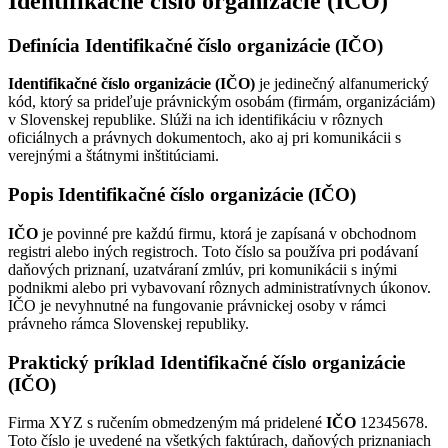
Identifikačné číslo organizácie (IČO)
Definícia Identifikačné číslo organizácie (IČO)
Identifikačné číslo organizácie (IČO)
je jedinečný alfanumerický
kód, ktorý sa prideľuje právnickým osobám (firmám, organizáciám)
v Slovenskej republike. Slúži na ich identifikáciu v rôznych
oficiálnych a právnych dokumentoch, ako aj pri komunikácii s
verejnými a štátnymi inštitúciami.
Popis Identifikačné číslo organizácie (IČO)
IČO
je povinné pre každú firmu, ktorá je zapísaná v obchodnom
registri alebo iných registroch. Toto číslo sa používa pri podávaní
daňových priznaní, uzatváraní zmlúv, pri komunikácii s inými
podnikmi alebo pri vybavovaní rôznych administratívnych úkonov.
IČO je nevyhnutné na fungovanie právnickej osoby v rámci
právneho rámca Slovenskej republiky.
Praktický príklad Identifikačné číslo organizácie
(IČO)
Firma XYZ s ručením obmedzeným má pridelené
IČO
12345678.
Toto číslo je uvedené na všetkých faktúrach, daňových priznaniach