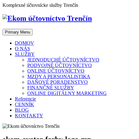
Skip
Komplexné účtovnícke služby Trenčín
to
content
Primary Menu
DOMOV
O NÁS
SLUŽBY
JEDNODUCHÉ ÚČTOVNÍCTVO
PODVOJNÉ ÚČTOVNÍCTVO
ONLINE ÚČTOVNÍCTVO
MZDY A PERSONALISTIKA
DAŇOVÉ PORADENSTVO
FINANČNÉ SLUŽBY
ONLINE DIGITÁLNY MARKETING
Referencie
CENNÍK
BLOG
KONTAKTY