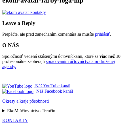
ekom-avatar-farby-loga-mp
Leave a Reply
Prepáčte, ale pred zanechaním komentára sa musíte
prihlásiť
.
O NÁS
Spoločnosť vedená skúsenými účtovníčkami, ktoré sa
viac než 10
profesionálne zaoberajú
spracovaním účtovníctva a pridruženej
agendy.
Náš YouTube kanál
Náš Facebook kanál
Okresy a kraje pôsobnosti
EkoM účtovníctvo Trenčín
KONTAKTY