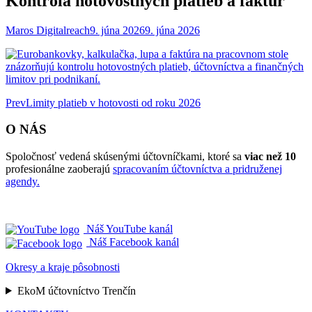
Kontrola hotovostných platieb a faktúr
Maros Digitalreach
9. júna 2026
9. júna 2026
Post
Prev
Limity platieb v hotovosti od roku 2026
navigation
O NÁS
Spoločnosť vedená skúsenými účtovníčkami, ktoré sa
viac než 10
profesionálne zaoberajú
spracovaním účtovníctva a pridruženej
agendy.
Náš YouTube kanál
Náš Facebook kanál
Okresy a kraje pôsobnosti
EkoM účtovníctvo Trenčín