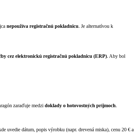
ajca
nepoužíva registračnú pokladnicu
. Je alternatívou k
ržby cez elektronickú registračnú pokladnicu (ERP)
. Aby bol
paragón zaraďuje medzi
doklady o hotovostných príjmoch
.
 kde uvedie dátum, popis výrobku (napr. drevená miska), cenu 20 € a