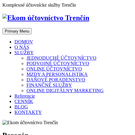
Skip
Komplexné účtovnícke služby Trenčín
to
content
Primary Menu
DOMOV
O NÁS
SLUŽBY
JEDNODUCHÉ ÚČTOVNÍCTVO
PODVOJNÉ ÚČTOVNÍCTVO
ONLINE ÚČTOVNÍCTVO
MZDY A PERSONALISTIKA
DAŇOVÉ PORADENSTVO
FINANČNÉ SLUŽBY
ONLINE DIGITÁLNY MARKETING
Referencie
CENNÍK
BLOG
KONTAKTY