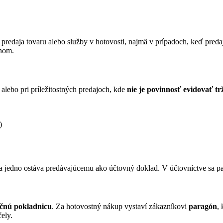
predaja tovaru alebo služby v hotovosti, najmä v prípadoch, keď pred
onom.
alebo pri príležitostných predajoch, kde
nie je povinnosť evidovať t
)
a jedno ostáva predávajúcemu ako účtovný doklad. V účtovníctve sa 
račnú pokladnicu
. Za hotovostný nákup vystaví zákazníkovi
paragón
,
ely.