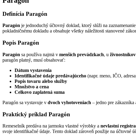
Paragón
Definícia Paragón
Paragón
je jednoduchý účtovný doklad, ktorý slúži na zaznamenanie 
pokladničnému dokladu a obsahuje všetky náležitosti stanovené zák
Popis Paragón
Paragón
sa používa najmä v
menších prevádzkach
, u
živnostníkov
paragón platný, musí obsahovať:
Dátum vystavenia
Identifikačné údaje predávajúceho
(napr. meno, IČO, adresa
Popis tovaru alebo služby
Množstvo a cena
Celkovo zaplatená suma
Paragón sa vystavuje v
dvoch vyhotoveniach
– jedno pre zákazníka 
Praktický príklad Paragón
Remeselník predáva na jarmoku vlastné výrobky a
nevlastní regist
svoje identifikačné údaje. Tento doklad zároveň použije na účtovné úč