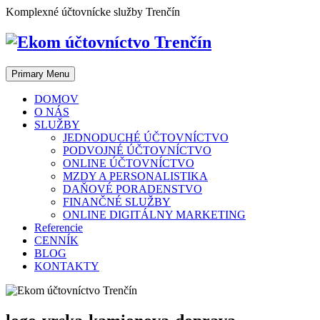
Skip
Komplexné účtovnícke služby Trenčín
to
content
Primary Menu
DOMOV
O NÁS
SLUŽBY
JEDNODUCHÉ ÚČTOVNÍCTVO
PODVOJNÉ ÚČTOVNÍCTVO
ONLINE ÚČTOVNÍCTVO
MZDY A PERSONALISTIKA
DAŇOVÉ PORADENSTVO
FINANČNÉ SLUŽBY
ONLINE DIGITÁLNY MARKETING
Referencie
CENNÍK
BLOG
KONTAKTY