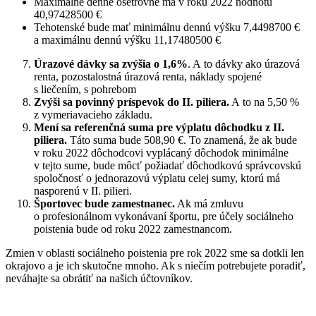
Maximálne denné ošetrovné má v roku 2022 hodnotu
40,97428500 €
Tehotenské bude mať minimálnu dennú výšku 7,4498700 €
a maximálnu dennú výšku 11,17480500 €
Úrazové dávky sa zvýšia o 1,6%
. A to dávky ako úrazová
renta, pozostalostná úrazová renta, náklady spojené
s liečením, s pohrebom
Zvýši sa povinný príspevok do II. piliera.
A to na 5,50 %
z vymeriavacieho základu.
Mení sa referenčná suma pre výplatu dôchodku z II.
piliera.
Táto suma bude 508,90 €. To znamená, že ak bude
v roku 2022 dôchodcovi vyplácaný dôchodok minimálne
v tejto sume, bude môcť požiadať dôchodkovú správcovskú
spoločnosť o jednorazovú výplatu celej sumy, ktorú má
nasporenú v II. pilieri.
Športovec bude zamestnanec.
Ak má zmluvu
o profesionálnom vykonávaní športu, pre účely sociálneho
poistenia bude od roku 2022 zamestnancom.
Zmien v oblasti sociálneho poistenia pre rok 2022 sme sa dotkli len
okrajovo a je ich skutočne mnoho. Ak s niečím potrebujete poradiť,
neváhajte sa obrátiť na našich účtovníkov.