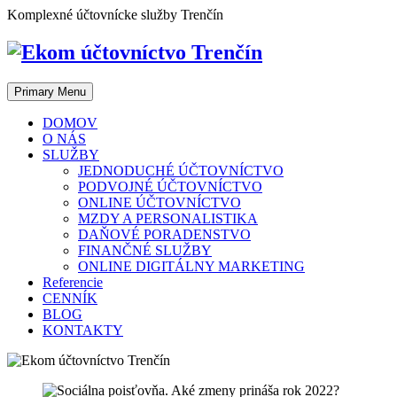
Skip
Komplexné účtovnícke služby Trenčín
to
content
Primary Menu
DOMOV
O NÁS
SLUŽBY
JEDNODUCHÉ ÚČTOVNÍCTVO
PODVOJNÉ ÚČTOVNÍCTVO
ONLINE ÚČTOVNÍCTVO
MZDY A PERSONALISTIKA
DAŇOVÉ PORADENSTVO
FINANČNÉ SLUŽBY
ONLINE DIGITÁLNY MARKETING
Referencie
CENNÍK
BLOG
KONTAKTY