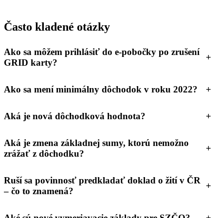
Často kladené otázky
Ako sa môžem prihlásiť do e-pobočky po zrušení
+
GRID karty?
Ako sa mení minimálny dôchodok v roku 2022?
+
Aká je nová dôchodková hodnota?
+
Aká je zmena základnej sumy, ktorú nemožno
+
zrážať z dôchodku?
Ruší sa povinnosť predkladať doklad o žití v ČR
+
– čo to znamená?
Aké sú nové vymeriavacie základy pre SZČO?
+