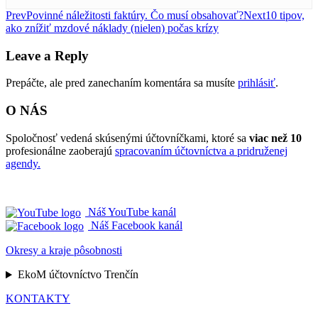
Post
Prev
Povinné náležitosti faktúry. Čo musí obsahovať?
Next
10 tipov,
ako znížiť mzdové náklady (nielen) počas krízy
navigation
Leave a Reply
Prepáčte, ale pred zanechaním komentára sa musíte
prihlásiť
.
O NÁS
Spoločnosť vedená skúsenými účtovníčkami, ktoré sa
viac než 10
profesionálne zaoberajú
spracovaním účtovníctva a pridruženej
agendy.
Náš YouTube kanál
Náš Facebook kanál
Okresy a kraje pôsobnosti
EkoM účtovníctvo Trenčín
KONTAKTY