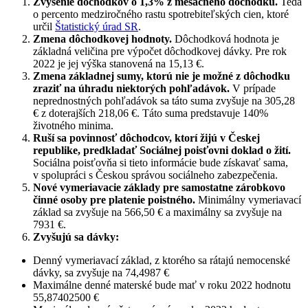
Zvýšenie dôchodkov o 1,3% z mesačného dôchodku.
Teda
o percento medziročného rastu spotrebiteľských cien, ktoré
určil
Štatistický úrad SR
.
Zmena dôchodkovej hodnoty.
Dôchodková hodnota je
základná veličina pre výpočet dôchodkovej dávky. Pre rok
2022 je jej výška stanovená na 15,13 €.
Zmena základnej sumy, ktorú nie je možné z dôchodku
zraziť na úhradu niektorých pohľadávok.
V prípade
neprednostných pohľadávok sa táto suma zvyšuje na 305,28
€ z doterajších 218,06 €. Táto suma predstavuje 140%
životného minima.
Ruší sa povinnosť dôchodcov, ktorí žijú v Českej
republike, predkladať Sociálnej poisťovni doklad o žití.
Sociálna poisťovňa si tieto informácie bude získavať sama,
v spolupráci s Českou správou sociálneho zabezpečenia.
Nové vymeriavacie základy pre samostatne zárobkovo
činné osoby pre platenie poistného.
Minimálny vymeriavací
základ sa zvyšuje na 566,50 € a maximálny sa zvyšuje na
7931 €.
Zvyšujú sa dávky:
Denný vymeriavací základ, z ktorého sa rátajú nemocenské
dávky, sa zvyšuje na 74,4987 €
Maximálne denné materské bude mať v roku 2022 hodnotu
55,87402500 €