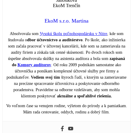
EkoM s.r.o. Martina
Absolvovala som
Vysokú školu poľnohospodársku v Nitre
, kde som
študovala o
dbor účtovníctvo a auditórstvo
. Po škole, ako inžinierka
som začala pracovať v účtovnej kancelárii, kde som sa zameriavala na
audity firiem a získala tak cenné skúsenosti. Po dvoch rokoch som
úspešne absolvovala skúšky na asistenta audítora a bola som
zapísaná
do
Komory audítorov
. Od roku 2009 podnikám samostatne ako
účtovníčka a ponúkam komplexné účtovné služby pre firmy a
podnikateľov.
Vediem svoj tím
štyroch ľudí, s ktorým sa zameriavame
na precízne spracovanie účtovníctva a poskytovanie odborného
poradenstva. Pravidelne sa odborne vzdelávam, aby som mohla
klientom poskytovať
aktuálne a spoľahlivé riešenia.
Vo voľnom čase sa venujem rodine, výletom do prírody a k pamiatkam.
Mám rada cestovanie, oddych, rodinu a dobrý film.