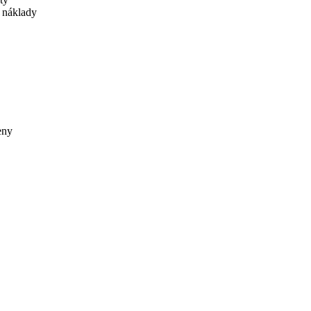
 náklady
eny