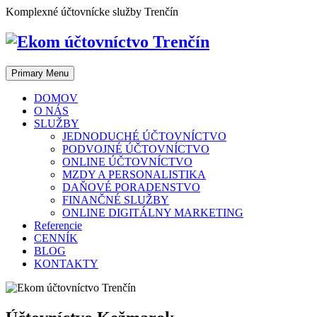
Skip
Komplexné účtovnícke služby Trenčín
to
content
Primary Menu
DOMOV
O NÁS
SLUŽBY
JEDNODUCHÉ ÚČTOVNÍCTVO
PODVOJNÉ ÚČTOVNÍCTVO
ONLINE ÚČTOVNÍCTVO
MZDY A PERSONALISTIKA
DAŇOVÉ PORADENSTVO
FINANČNÉ SLUŽBY
ONLINE DIGITÁLNY MARKETING
Referencie
CENNÍK
BLOG
KONTAKTY