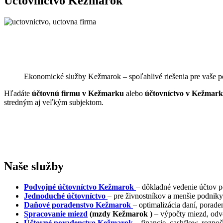
Účtovníctvo Kežmarok
Ekonomické služby Kežmarok – spoľahlivé riešenia pre vaše p
Hľadáte
účtovnú firmu v Kežmarku
alebo
účtovníctvo v Kežmar
stredným aj veľkým subjektom.
Naše služby
Podvojné účtovníctvo
Kežmarok
– dôkladné vedenie účtov po
Jednoduché účtovníctvo
– pre živnostníkov a menšie podniky
Daňové poradenstvo
Kežmarok
– optimalizácia daní, porad
Spracovanie miezd
(mzdy
Kežmarok
)
– výpočty miezd, odv
Účtovné poradenstvo
Kežmarok
– financie, cashflow, rozpoč