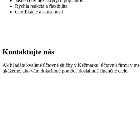
Jasné ceny bez skrytých poplatkov
Rýchla reakcia a flexibilita
Certifikácie a skúsenosti
Kontaktujte nás
Ak hľadáte kvalitné účtovné služby v Kežmarku, účtovnú firmu v me
ukážeme, ako vám dokážeme pomôcť dosiahnuť finančné ciele.