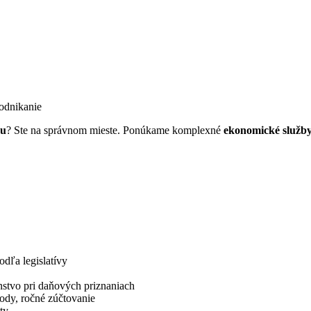
odnikanie
ku
? Ste na správnom mieste. Ponúkame komplexné
ekonomické služb
dľa legislatívy
enstvo pri daňových priznaniach
ody, ročné zúčtovanie
ty