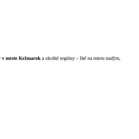
y v meste Kežmarok
a okolité regióny – šité na mieru malým,