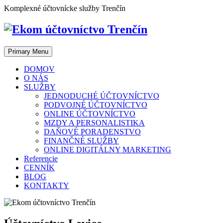
Skip
Komplexné účtovnícke služby Trenčín
to
content
Primary Menu
DOMOV
O NÁS
SLUŽBY
JEDNODUCHÉ ÚČTOVNÍCTVO
PODVOJNÉ ÚČTOVNÍCTVO
ONLINE ÚČTOVNÍCTVO
MZDY A PERSONALISTIKA
DAŇOVÉ PORADENSTVO
FINANČNÉ SLUŽBY
ONLINE DIGITÁLNY MARKETING
Referencie
CENNÍK
BLOG
KONTAKTY