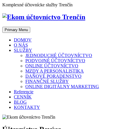
Skip
Komplexné účtovnícke služby Trenčín
to
content
Primary Menu
DOMOV
O NÁS
SLUŽBY
JEDNODUCHÉ ÚČTOVNÍCTVO
PODVOJNÉ ÚČTOVNÍCTVO
ONLINE ÚČTOVNÍCTVO
MZDY A PERSONALISTIKA
DAŇOVÉ PORADENSTVO
FINANČNÉ SLUŽBY
ONLINE DIGITÁLNY MARKETING
Referencie
CENNÍK
BLOG
KONTAKTY