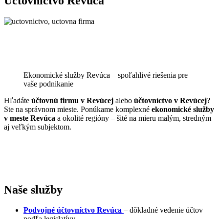
Účtovníctvo Revúca
Ekonomické služby Revúca – spoľahlivé riešenia pre
vaše podnikanie
Hľadáte
účtovnú firmu v Revúcej
alebo
účtovníctvo v Revúcej
?
Ste na správnom mieste. Ponúkame komplexné
ekonomické služby
v meste Revúca
a okolité regióny – šité na mieru malým, stredným
aj veľkým subjektom.
Naše služby
Podvojné účtovníctvo
Revúca
– dôkladné vedenie účtov
podľa legislatívy